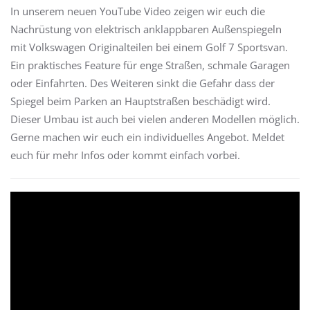
In unserem neuen YouTube Video zeigen wir euch die
Nachrüstung von elektrisch anklappbaren Außenspiegeln
mit Volkswagen Originalteilen bei einem Golf 7 Sportsvan.
Ein praktisches Feature für enge Straßen, schmale Garagen
oder Einfahrten. Des Weiteren sinkt die Gefahr dass der
Spiegel beim Parken an Hauptstraßen beschädigt wird.
Dieser Umbau ist auch bei vielen anderen Modellen möglich.
Gerne machen wir euch ein individuelles Angebot. Meldet
euch für mehr Infos oder kommt einfach vorbei.