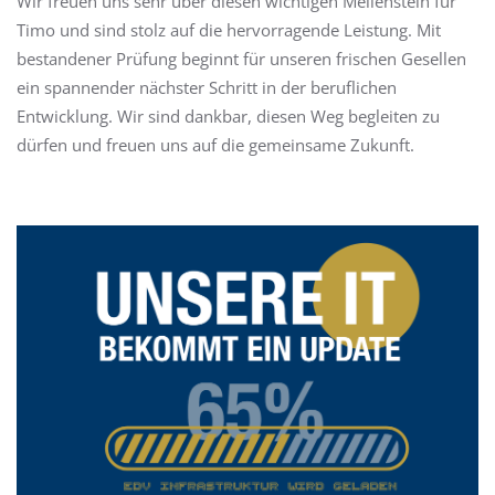
Wir freuen uns sehr über diesen wichtigen Meilenstein für
Timo und sind stolz auf die hervorragende Leistung. Mit
bestandener Prüfung beginnt für unseren frischen Gesellen
ein spannender nächster Schritt in der beruflichen
Entwicklung. Wir sind dankbar, diesen Weg begleiten zu
dürfen und freuen uns auf die gemeinsame Zukunft.